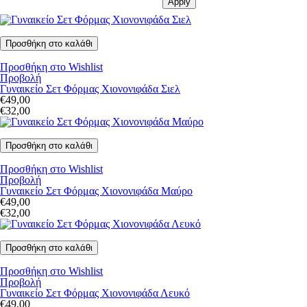
Φούστες
ΠΑΝΤΕΛΌΝΙΑ
Jeans
Προσθήκη στο Wishlist
Προβολή
Κολάν
Γυναικείο Σετ Φόρμας Χιονονιφάδα Σιελ
€49,00
Σορτς - Βερμούδες
€32,00
Παντελόνια
ΠΑΝΩΦΌΡΙΑ
Προσθήκη στο Wishlist
Προβολή
Μπουφάν/Παλτό
Γυναικείο Σετ Φόρμας Χιονονιφάδα Μαύρο
€49,00
Σακάκια
€32,00
Ζακέτες
Αμάνικα
Προσθήκη στο Wishlist
Προβολή
ΦΟΎΤΕΡ
Γυναικείο Σετ Φόρμας Χιονονιφάδα Λευκό
€49,00