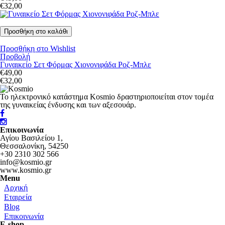
Σετ Φόρμες
€32,00
Φορέματα
Μπλούζες
Παντελόνια
Προσθήκη στο Wishlist
Προβολή
Γυναικείο Σετ Φόρμας Χιονονιφάδα Ροζ-Μπλε
€49,00
€32,00
Το ηλεκτρονικό κατάστημα Kosmio δραστηριοποιείται στον τομέα
της γυναικείας ένδυσης και των αξεσουάρ.
Επικοινωνία
Αγίου Βασιλείου 1,
Θεσσαλονίκη, 54250
+30 2310 302 566
info@kosmio.gr
www.kosmio.gr
Menu
Αρχική
Εταιρεία
Blog
Επικοινωνία
E-shop