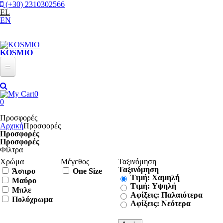
Παράκαμψη προς το κυρίως περιεχόμενο
(+30) 2310302566
EL
EN
KOSMIO
New In
0
Γυναικεία
0
Προσφορές
Plus Sizes
ΡΟΎΧΑ
Αρχική
Προσφορές
Προσφορές
Σετ
Αξεσουάρ
Προσφορές
Φίλτρα
Μπλούζες
Προσφορές
Ζώνες
Χρώμα
Μέγεθος
Ταξινόμηση
Πουκάμισα
Ταξινόμηση
Φουλάρια/Κασκόλ
Άσπρο
One Size
Τιμή: Χαμηλή
Μαύρο
Φορέματα
Τσάντες
Τιμή: Υψηλή
Μπλε
Αφίξεις: Παλαιότερα
Ολόσωμες Φόρμες
Πολύχρωμα
Κοσμήματα
Αφίξεις: Νεότερα
Πλεκτά