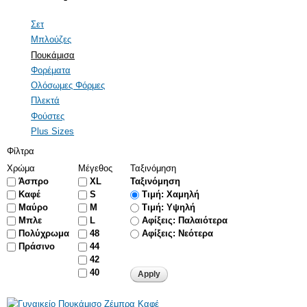
Τσάντες
Ολόσωμες Φόρμες
Σετ
Κοσμήματα
Πλεκτά
Μπλούζες
Φούστες
Πουκάμισα
Φορέματα
Ολόσωμες Φόρμες
ΠΑΝΤΕΛΌΝΙΑ
Πλεκτά
Jeans
Φούστες
Κολάν
Plus Sizes
Φίλτρα
Σορτς - Βερμούδες
Χρώμα
Μέγεθος
Ταξινόμηση
Παντελόνια
Άσπρο
XL
Ταξινόμηση
Καφέ
S
Τιμή: Χαμηλή
Μαύρο
M
Τιμή: Υψηλή
ΠΑΝΩΦΌΡΙΑ
Μπλε
L
Αφίξεις: Παλαιότερα
Μπουφάν/Παλτό
Πολύχρωμα
48
Αφίξεις: Νεότερα
Πράσινο
44
Σακάκια
42
40
Ζακέτες
Αμάνικα