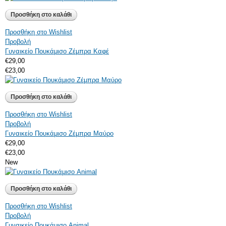
ΦΟΎΤΕΡ
Προσθήκη στο Wishlist
Σετ Φόρμες
Προβολή
Φορέματα
Γυναικείο Πουκάμισο Ζέμπρα Καφέ
€29,00
Μπλούζες
€23,00
Παντελόνια
Προσθήκη στο Wishlist
Προβολή
Γυναικείο Πουκάμισο Ζέμπρα Μαύρο
€29,00
€23,00
New
Προσθήκη στο Wishlist
Προβολή
Γυναικείο Πουκάμισο Animal