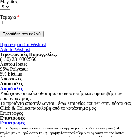
Μέγεθος
Φούστες
Τεμάχια
*
ΠΑΝΤΕΛΌΝΙΑ
Jeans
Κολάν
Προσθήκη στο Wishlist
Σορτς - Βερμούδες
Add to Wishlist
Τηλεφωνικές Παραγγελίες:
Παντελόνια
(+30) 2310302566
Horizontal Tabs
Λεπτομέρειες
95% Polyester
5% Elethan
ΠΑΝΩΦΌΡΙΑ
Αποστολές
Μπουφάν/Παλτό
Αποστολές
Αποστολές
Σακάκια
Υπάρχουν οι ακόλουθοι τρόποι αποστολής και παραλαβής των
προιόντων μας :
Ζακέτες
Τα προιόντα αποστέλλονται μέσω εταιρείας courier στην πόρτα σας.
Click & Collect παραλαβή από το κατάστημα μας
Αμάνικα
Επιστροφές
Επιστροφές
Επιστροφές
Η επιστροφή των προϊόντων γίνεται το αργότερο εντός δεκατεσσάρων (14)
ΦΟΎΤΕΡ
εργάσιμων ημερών απο την ημερομηνία παραλαβής και εφόσον τα προϊόντα