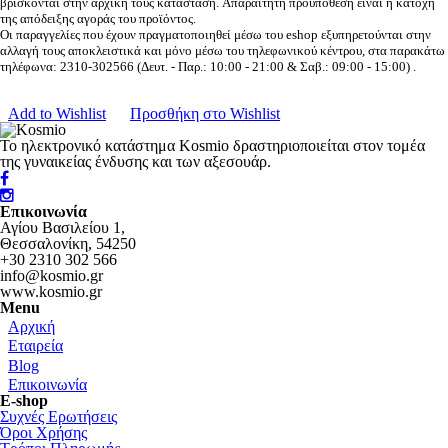
Σετ Φόρμες
βρίσκονται στην αρχική τους κατάσταση. Απαραίτητη προϋπόθεση είναι η κατοχή
της απόδειξης αγοράς του προϊόντος.
Φορέματα
Οι παραγγελίες που έχουν πραγματοποιηθεί μέσω του eshop εξυπηρετούνται στην
αλλαγή τους αποκλειστικά και μόνο μέσω του τηλεφωνικού κέντρου, στα παρακάτω
Μπλούζες
τηλέφωνα: 2310-302566 (Δευτ. - Παρ.: 10:00 - 21:00 & Σαβ.: 09:00 - 15:00) .
Παντελόνια
Add to Wishlist
Προσθήκη στο Wishlist
Το ηλεκτρονικό κατάστημα Kosmio δραστηριοποιείται στον τομέα
της γυναικείας ένδυσης και των αξεσουάρ.
Επικοινωνία
Αγίου Βασιλείου 1,
Θεσσαλονίκη, 54250
+30 2310 302 566
info@kosmio.gr
www.kosmio.gr
Menu
Αρχική
Εταιρεία
Blog
Επικοινωνία
E-shop
Συχνές Ερωτήσεις
Όροι Χρήσης