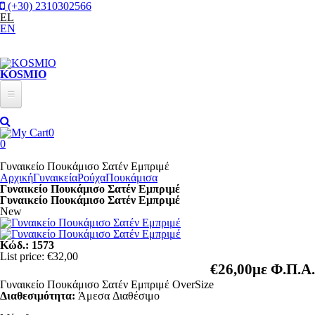
Παράκαμψη προς το κυρίως περιεχόμενο
(+30) 2310302566
EL
EN
KOSMIO
New In
0
Γυναικεία
0
Γυναικείο Πουκάμισο Σατέν Εμπριμέ
Plus Sizes
ΡΟΎΧΑ
Αρχική
Γυναικεία
Ρούχα
Πουκάμισα
Γυναικείο Πουκάμισο Σατέν Εμπριμέ
Σετ
Αξεσουάρ
Γυναικείο Πουκάμισο Σατέν Εμπριμέ
New
Μπλούζες
Προσφορές
Ζώνες
Πουκάμισα
Φουλάρια/Κασκόλ
Κώδ.:
1573
Φορέματα
List price:
€32,00
Τσάντες
€26,00
με Φ.Π.Α.
Ολόσωμες Φόρμες
Γυναικείο Πουκάμισο Σατέν Εμπριμέ OverSize
Κοσμήματα
Διαθεσιμότητα:
Άμεσα Διαθέσιμο
Πλεκτά