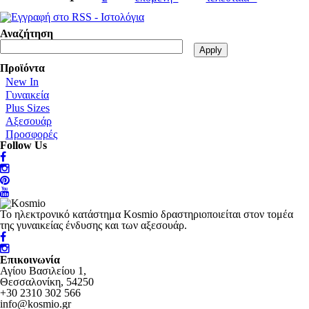
Σετ Φόρμες
Φορέματα
Αναζήτηση
Μπλούζες
Παντελόνια
Προϊόντα
New In
Γυναικεία
Plus Sizes
Αξεσουάρ
Προσφορές
Follow Us
Το ηλεκτρονικό κατάστημα Kosmio δραστηριοποιείται στον τομέα
της γυναικείας ένδυσης και των αξεσουάρ.
Επικοινωνία
Αγίου Βασιλείου 1,
Θεσσαλονίκη, 54250
+30 2310 302 566
info@kosmio.gr