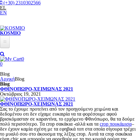
Παράκαμψη προς το κυρίως περιεχόμενο
(+30) 2310302566
EL
EN
KOSMIO
New In
0
Γυναικεία
0
Blog
Plus Sizes
ΡΟΎΧΑ
Αρχική
Blog
Blog
Σετ
Αξεσουάρ
ΦΘΙΝΟΠΩΡΟ-ΧΕΙΜΩΝΑΣ 2021
Οκτώβριος 19, 2021
Μπλούζες
Προσφορές
Ζώνες
ΦΘΙΝΟΠΩΡΟ-ΧΕΙΜΩΝΑΣ 2021
Πουκάμισα
Φουλάρια/Κασκόλ
Σας το έχουμε προτείνει από τον προηγούμενο χειμώνα και
Φορέματα
δεδομένου οτι δεν είχαμε ευκαιρία να τα φορέσουμε αφού
Τσάντες
βρισκόμασταν σε καραντίνα, το ερχόμενο Φθινόπωρο, θα τα δούμε
Ολόσωμες Φόρμες
πολύ περισσότερο. Τα crop σακάκια -αλλά και τα
crop πουκάμισα
–
Κοσμήματα
δεν έχουν καμία σχέση με τα εφηβικά τοπ στα οποία σίγουρα τρέχει
Πλεκτά
το μυαλό σου στο άκουσμα της λέξης crop. Αυτά τα crop σακάκια
είναι chic και μπορούν να φορεθούν με τα πιο κομψά ρούχα της