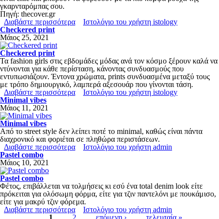
Φούστες
γκαρνταρόμπας σου.
Πηγή: thecover.gr
Διαβάστε περισσότερα
για ΦΘΙΝΟΠΩΡΟ-ΧΕΙΜΩΝΑΣ 2021
Ιστολόγιο του χρήστη istology
Checkered print
ΠΑΝΤΕΛΌΝΙΑ
Μάιος 25, 2021
Jeans
Checkered print
Τα fashion girls στις εβδομάδες μόδας ανά τον κόσμο ξέρουν καλά να
Κολάν
ντύνονται για κάθε περίσταση, κάνοντας συνδυασμούς που
Σορτς - Βερμούδες
εντυπωσιάζουν. Έντονα χρώματα, prints συνδυασμένα μεταξύ τους
με τρόπο δημιουργικό, λαμπερά αξεσουάρ που γίνονται τάση.
Παντελόνια
Διαβάστε περισσότερα
για Checkered print
Ιστολόγιο του χρήστη istology
Minimal vibes
Μάιος 11, 2021
ΠΑΝΩΦΌΡΙΑ
Minimal vibes
Από το street style δεν λείπει ποτέ το minimal, καθώς είναι πάντα
Μπουφάν/Παλτό
διαχρονικό και φοριέται σε πληθώρα περιστάσεων.
Διαβάστε περισσότερα
για Minimal vibes
Ιστολόγιο του χρήστη admin
Σακάκια
Pastel combo
Μάιος 10, 2021
Ζακέτες
Pastel combo
Αμάνικα
Φέτος, επιβάλλεται να τολμήσεις κι εσύ ένα total denim look είτε
πρόκειται για ολόσωμη φόρμα, είτε για τζιν παντελόνι με πουκάμισο,
είτε για μακρύ τζιν φόρεμα.
ΦΟΎΤΕΡ
Διαβάστε περισσότερα
για Pastel combo
Ιστολόγιο του χρήστη admin
Σελίδες
1
2
επόμενη ›
τελευταία »