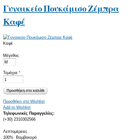
Γυναικείο Πουκάμισο Ζέμπρα
Αμάνικα
Καφέ
ΦΟΎΤΕΡ
Σετ Φόρμες
Φορέματα
Καφέ
Μπλούζες
Μέγεθος
Παντελόνια
Τεμάχια
*
Προσθήκη στο Wishlist
Add to Wishlist
Τηλεφωνικές Παραγγελίες:
(+30) 2310302566
Horizontal Tabs
Λεπτομέρειες
100% Βαμβακερό