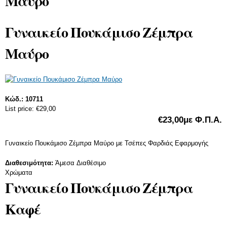
Μαύρο
Φουλάρια/Κασκόλ
Φορέματα
Τσάντες
Ολόσωμες Φόρμες
Γυναικείο Πουκάμισο Ζέμπρα
Κοσμήματα
Πλεκτά
Μαύρο
Φούστες
ΠΑΝΤΕΛΌΝΙΑ
Κώδ.:
10711
Jeans
List price:
€29,00
Κολάν
€23,00
με Φ.Π.Α.
Σορτς - Βερμούδες
Γυναικείο Πουκάμισο Ζέμπρα Μαύρο με Τσέπες Φαρδιάς Εφαρμογής
Παντελόνια
Διαθεσιμότητα:
Άμεσα Διαθέσιμο
Χρώματα
ΠΑΝΩΦΌΡΙΑ
Γυναικείο Πουκάμισο Ζέμπρα
Μπουφάν/Παλτό
Καφέ
Σακάκια
Ζακέτες