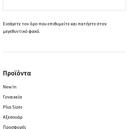
ΦΟΥΛΆΡΙΑ/ΚΑΣΚΌΛ
ΦΟΡΈΜΑΤΑ
ΤΣΆΝΤΕΣ
ΟΛΌΣΩΜΕΣ
ΦΌΡΜΕΣ
ΚΟΣΜΉΜΑΤΑ
Εισάγετε τον όρο που επιθυμείτε και πατήστε στον
ΠΛΕΚΤΆ
μεγεθυντικό φακό.
ΦΟΎΣΤΕΣ
ΠΑΝΤΕΛΌΝΙΑ
JEANS
Προϊόντα
ΚΟΛΆΝ
New In
ΣΟΡΤΣ -
ΒΕΡΜΟΎΔΕΣ
Γυναικεία
ΠΑΝΤΕΛΌΝΙΑ
Plus Sizes
Αξεσουάρ
ΠΑΝΩΦΌΡΙΑ
Προσφορές