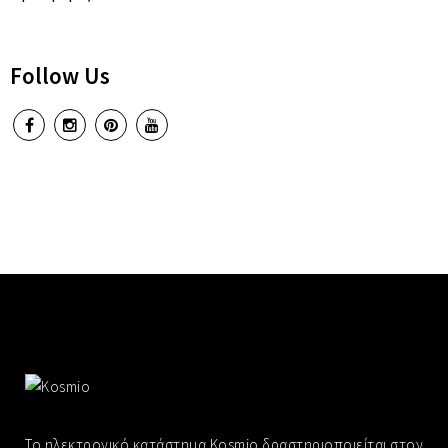
ΜΠΟΥΦΆΝ/ΠΑΛΤΌ
ΣΑΚΆΚΙΑ
Follow Us
ΖΑΚΈΤΕΣ
ΑΜΆΝΙΚΑ
ΦΟΎΤΕΡ
ΣΕΤ ΦΌΡΜΕΣ
ΦΟΡΈΜΑΤΑ
ΜΠΛΟΎΖΕΣ
ΠΑΝΤΕΛΌΝΙΑ
Το ηλεκτρονικό κατάστημα Kosmio δραστηριοποιείται στον